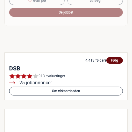
Gem job
Ansøg
Se jobbet
4.413 følgere
Følg
DSB
913 evalueringer
25 jobannoncer
Om virksomheden