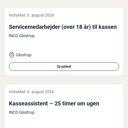
Indrykket:
6. august 2026
Ser­vi­ce­me­d­ar­bej­der (over 18 år) til kassen
INCO Glostrup
Glostrup
Se jobbet
Indrykket:
6. august 2026
Kas­seas­si­stent – 25 timer om ugen
INCO Glostrup