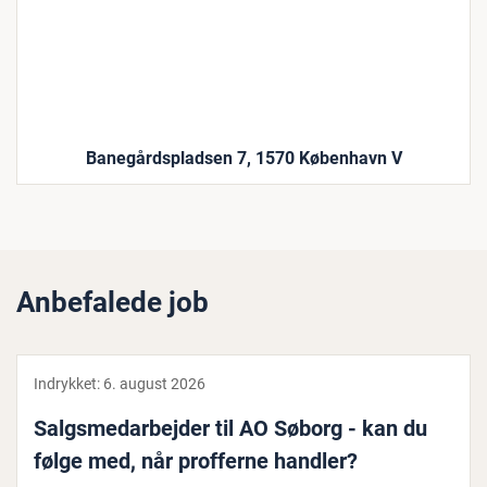
Banegårdspladsen 7, 1570 København V
Anbefalede job
Indrykket:
6. august 2026
Salgs­me­d­ar­bej­der til AO Søborg - kan du
følge med, når profferne handler?