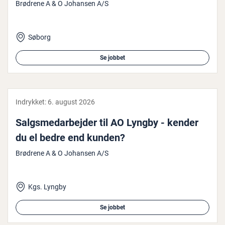
Brødrene A & O Johansen A/S
Søborg
Se jobbet
Indrykket:
6. august 2026
Salgs­me­d­ar­bej­der til AO Lyngby - kender
du el bedre end kunden?
Brødrene A & O Johansen A/S
Kgs. Lyngby
Se jobbet