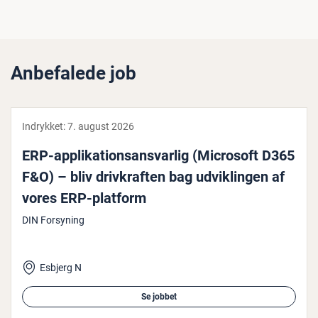
Anbefalede job
Indrykket:
7. august 2026
ERP-ap­pli­ka­tions­ansvar­lig (Microsoft D365
F&O) – bliv driv­kraf­ten bag ud­vik­lin­gen af
vores ERP-platform
DIN Forsyning
Esbjerg N
Se jobbet