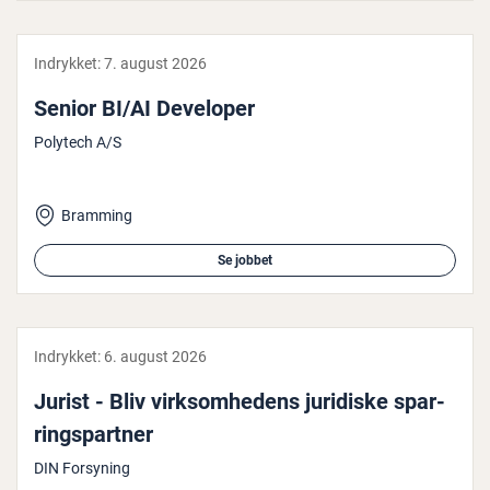
Indrykket:
7. august 2026
Senior BI/AI Developer
Polytech A/S
Bramming
Se jobbet
Indrykket:
6. august 2026
Jurist - Bliv virk­som­he­dens juridiske spar­
rings­part­ner
DIN Forsyning