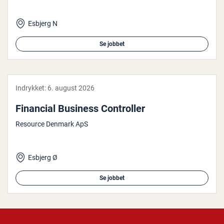
Esbjerg N
Se jobbet
Indrykket:
6. august 2026
Financial Business Con­trol­ler
Resource Denmark ApS
Esbjerg Ø
Se jobbet