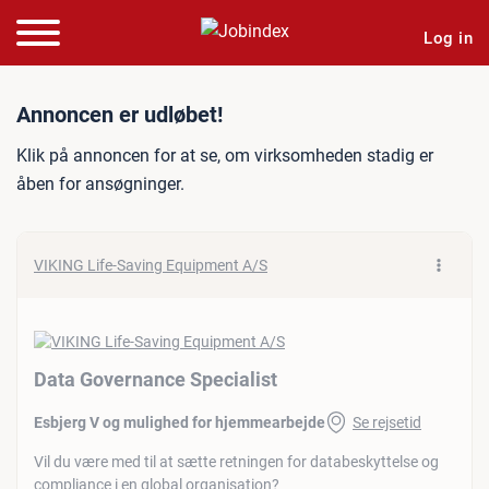
Log in
Jobannonce: Data Governan
Annoncen er udløbet!
Klik på annoncen for at se, om virksomheden stadig er
åben for ansøgninger.
VIKING Life-Saving Equipment A/S
Data Governance Specialist
Esbjerg V og mulighed for hjemmearbejde
Se rejsetid
Vil du være med til at sætte retningen for databeskyttelse og
compliance i en global organisation?