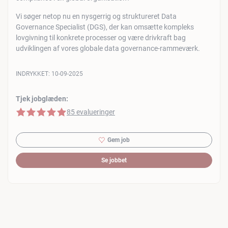
Vi søger netop nu en nysgerrig og struktureret Data
Governance Specialist (DGS), der kan omsætte kompleks
lovgivning til konkrete processer og være drivkraft bag
udviklingen af vores globale data governance-rammeværk.
INDRYKKET:
10-09-2025
Tjek jobglæden:
5 af 5 stjerner
85 evalueringer
Gem job
Se jobbet