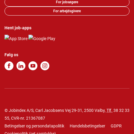
For jobsøgere
For arbejdsgivere
Hent job-apps
Følg os
© Jobindex A/S, Carl Jacobsens Vej 29-31, 2500 Valby,
Tlf.
38 32 33
55
, CVR-nr. 21367087
Betingelser og persondatapolitik
Handelsbetingelser
GDPR
Cookiepolitik
(
ret samtykke
)