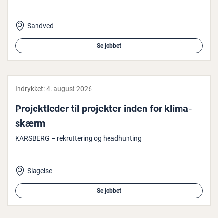
Sandved
Se jobbet
Indrykket:
4. august 2026
Pro­jekt­le­der til projekter inden for kli­ma­
skærm
KARSBERG – rekruttering og headhunting
Slagelse
Se jobbet