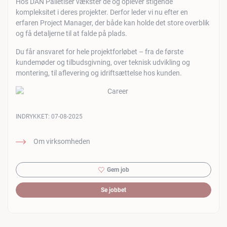
Hos DAN Palletiser vækster de og oplever stigende
kompleksitet i deres projekter. Derfor leder vi nu efter en
erfaren Project Manager, der både kan holde det store overblik
og få detaljerne til at falde på plads.
Du får ansvaret for hele projektforløbet – fra de første
kundemøder og tilbudsgivning, over teknisk udvikling og
montering, til aflevering og idriftsættelse hos kunden.
INDRYKKET:
07-08-2025
Om virksomheden
Gem job
Se jobbet