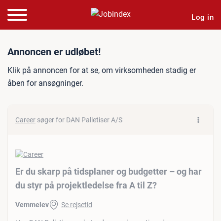
Log in
Jobannonce: Er du skarp på 
Annoncen er udløbet!
Klik på annoncen for at se, om virksomheden stadig er
åben for ansøgninger.
Career
søger for DAN Palletiser A/S
Er du skarp på tidsplaner og budgetter – og har
du styr på projektledelse fra A til Z?
Vemmelev
Se rejsetid