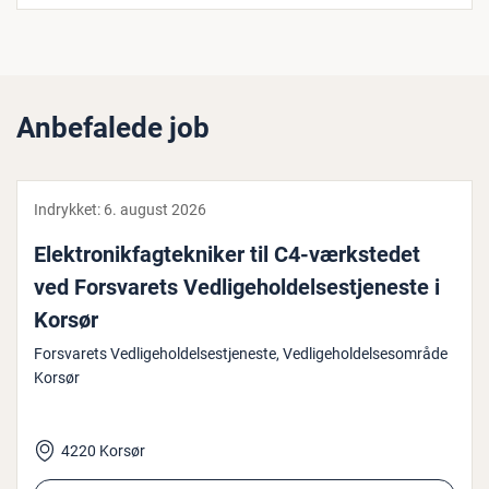
Anbefalede job
Indrykket:
6. august 2026
Elek­tro­nik­fag­tek­ni­ker til C4-værk­ste­det
ved For­sva­rets Ved­li­ge­hol­del­se­s­tje­ne­ste i
Korsør
Forsvarets Vedligeholdelsestjeneste, Vedligeholdelsesområde
Korsør
4220 Korsør