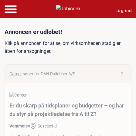
Log ind
Jobannonce: Er du skarp på 
Annoncen er udløbet!
Klik på annoncen for at se, om virksomheden stadig er
åben for ansøgninger.
Career
søger for DAN Palletiser A/S
Er du skarp på tidsplaner og budgetter – og har
du styr på projektledelse fra A til Z?
Vemmelev
Se rejsetid