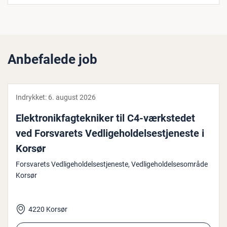
Anbefalede job
Indrykket:
6. august 2026
Elek­tro­nik­fag­tek­ni­ker til C4-værk­ste­det
ved For­sva­rets Ved­li­ge­hol­del­se­s­tje­ne­ste i
Korsør
Forsvarets Vedligeholdelsestjeneste, Vedligeholdelsesområde
Korsør
4220 Korsør