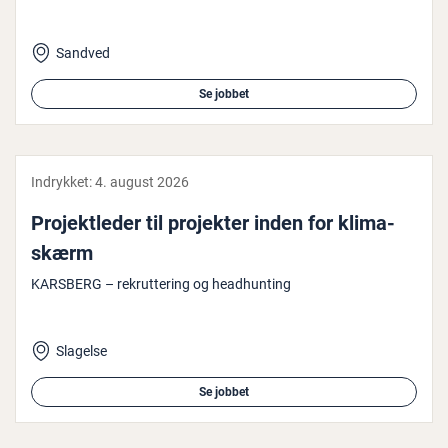
Sandved
Se jobbet
Indrykket:
4. august 2026
Pro­jekt­le­der til projekter inden for kli­ma­
skærm
KARSBERG – rekruttering og headhunting
Slagelse
Se jobbet