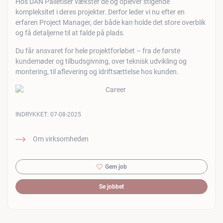
Hos DAN Palletiser vækster de og oplever stigende
kompleksitet i deres projekter. Derfor leder vi nu efter en
erfaren Project Manager, der både kan holde det store overblik
og få detaljerne til at falde på plads.
Du får ansvaret for hele projektforløbet – fra de første
kundemøder og tilbudsgivning, over teknisk udvikling og
montering, til aflevering og idriftsættelse hos kunden.
INDRYKKET:
07-08-2025
Om virksomheden
Gem job
Se jobbet