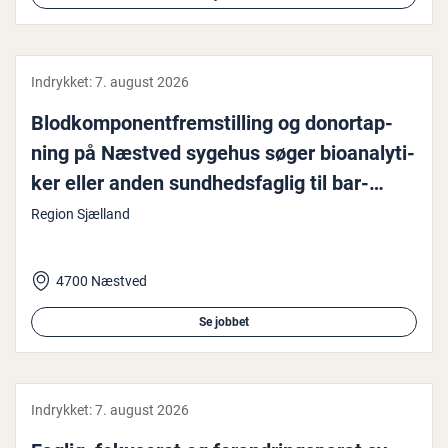
Indrykket:
7. august 2026
Blod­kom­po­nent­frem­stil­ling og do­nortap­
ning på Næstved sygehus søger bio­a­na­ly­ti­
ker eller anden sund­heds­fag­lig til bar­
selsvi­ka­ri­at
Region Sjælland
4700 Næstved
Se jobbet
Indrykket:
7. august 2026