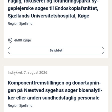
Faglig, fokuseret og for­an­drings­pa­rat sy­
geple­jer­ske søges til En­dosko­pi­af­snit­tet,
Sjællands Uni­ver­si­tets­ho­spi­tal, Køge
Region Sjælland
4600 Køge
Se jobbet
Indrykket:
7. august 2026
Kom­po­nent­frem­stil­lin­gen og do­nortap­nin­
gen på Næstved sygehus søger bio­a­na­ly­ti­
ker eller anden sund­heds­fag­lig personale
Region Sjælland