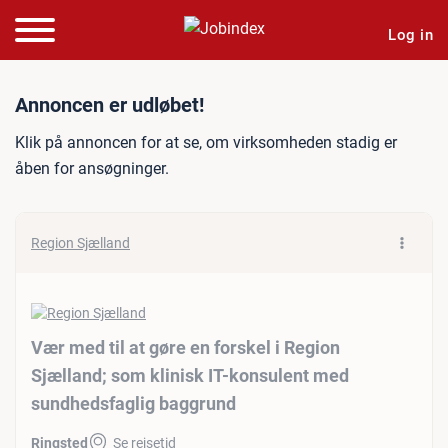
Log in
Jobannonce: Vær med til at
Annoncen er udløbet!
Klik på annoncen for at se, om virksomheden stadig er
åben for ansøgninger.
Region Sjælland
Vær med til at gøre en forskel i Region
Sjælland; som klinisk IT-konsulent med
sundhedsfaglig baggrund
Ringsted
Se rejsetid