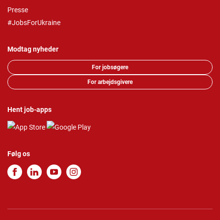
Presse
#JobsForUkraine
Modtag nyheder
For jobsøgere
For arbejdsgivere
Hent job-apps
Følg os