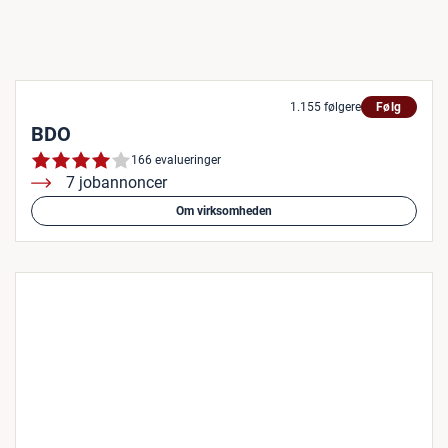
1.155 følgere
Følg
BDO
166 evalueringer
7 jobannoncer
Om virksomheden