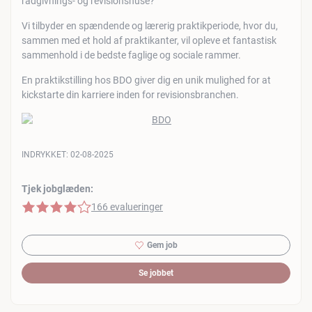
rådgivnings- og revisionshuse?
Vi tilbyder en spændende og lærerig praktikperiode, hvor du,
sammen med et hold af praktikanter, vil opleve et fantastisk
sammenhold i de bedste faglige og sociale rammer.
En praktikstilling hos BDO giver dig en unik mulighed for at
kickstarte din karriere inden for revisionsbranchen.
INDRYKKET:
02-08-2025
Tjek jobglæden:
4 af 5 stjerner
166 evalueringer
Gem job
Se jobbet