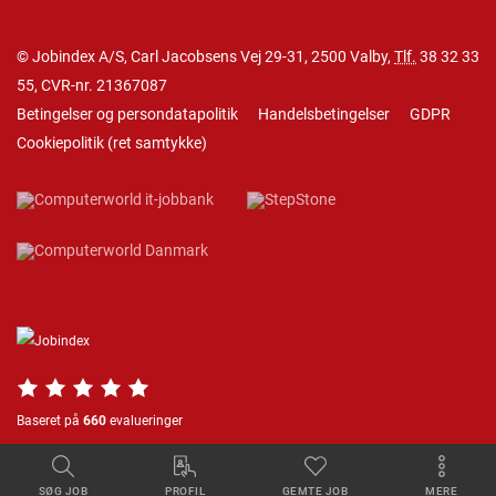
© Jobindex A/S, Carl Jacobsens Vej 29-31, 2500 Valby,
Tlf.
38 32 33
55
, CVR-nr. 21367087
Betingelser og persondatapolitik
Handelsbetingelser
GDPR
Cookiepolitik
(
ret samtykke
)
Baseret på
660
evalueringer
SØG JOB
PROFIL
GEMTE JOB
MERE