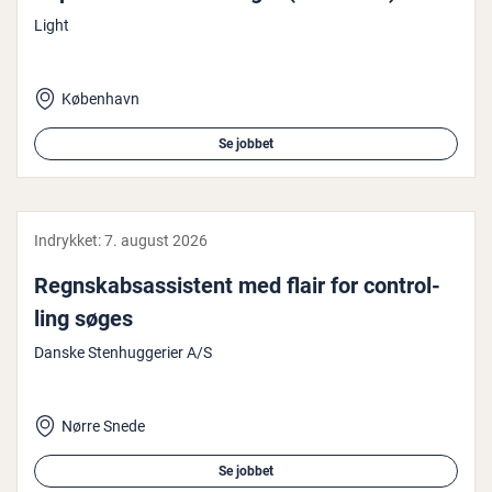
Light
København
Se jobbet
Indrykket:
7. august 2026
Regn­skabsas­si­stent med flair for con­trol­
ling søges
Danske Stenhuggerier A/S
Nørre Snede
Se jobbet