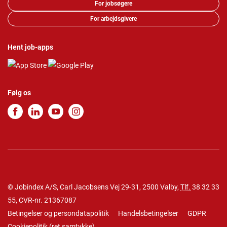
For jobsøgere
For arbejdsgivere
Hent job-apps
Følg os
© Jobindex A/S, Carl Jacobsens Vej 29-31, 2500 Valby,
Tlf.
38 32 33
55
, CVR-nr. 21367087
Betingelser og persondatapolitik
Handelsbetingelser
GDPR
Cookiepolitik
(
ret samtykke
)