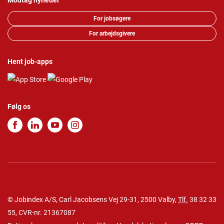
Modtag nyheder
For jobsøgere
For arbejdsgivere
Hent job-apps
Følg os
© Jobindex A/S, Carl Jacobsens Vej 29-31, 2500 Valby,
Tlf.
38 32 33
55
, CVR-nr. 21367087