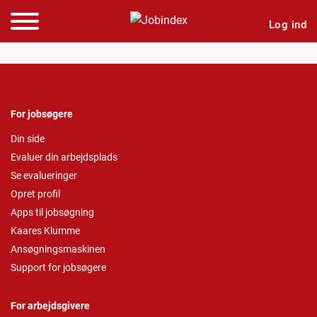
Log ind
For jobsøgere
Din side
Evaluer din arbejdsplads
Se evalueringer
Opret profil
Apps til jobsøgning
Kaares Klumme
Ansøgningsmaskinen
Support for jobsøgere
For arbejdsgivere