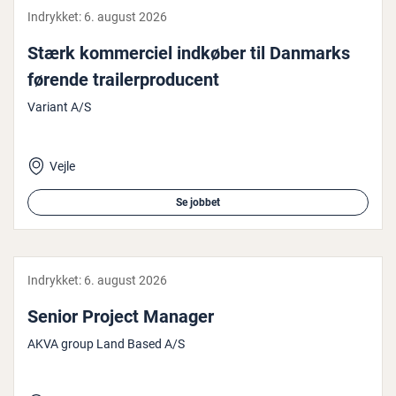
Indrykket:
6. august 2026
Stærk kom­merci­el indkøber til Danmarks
førende trai­ler­pro­du­cent
Variant A/S
Vejle
Se jobbet
Indrykket:
6. august 2026
Senior Project Manager
AKVA group Land Based A/S