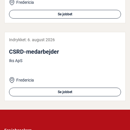
Fredericia
Se jobbet
Indrykket:
6. august 2026
CSRD-me­d­ar­bej­der
Iks ApS
Fredericia
Se jobbet