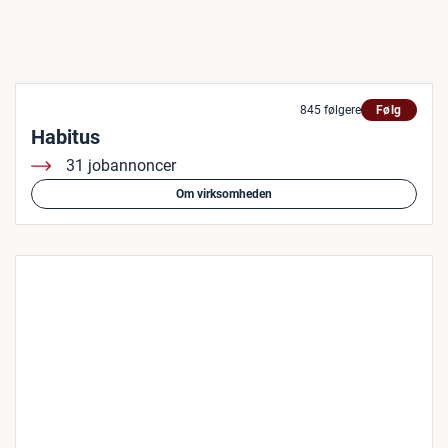
845 følgere
Følg
Habitus
31 jobannoncer
Om virksomheden