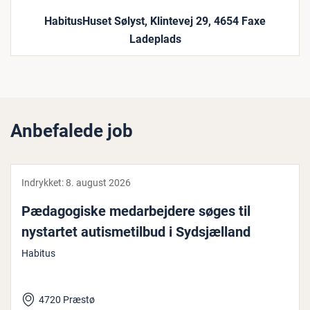
HabitusHuset Sølyst, Klintevej 29, 4654 Faxe
Ladeplads
Anbefalede job
Indrykket:
8. august 2026
Pæ­da­go­gi­ske me­d­ar­bej­de­re søges til
nystartet au­tis­me­til­bud i Sydsjæl­land
Habitus
4720 Præstø