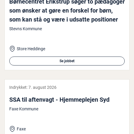
Bør­ne­cen­tret Erikstrup søger to pædagoger
som ønsker at gøre en forskel for børn,
som kan stå og være i udsatte po­si­tio­ner
Stevns Kommune
Store Heddinge
Se jobbet
Indrykket:
7. august 2026
SSA til aftenvagt - Hjem­meplej­en Syd
Faxe Kommune
Faxe