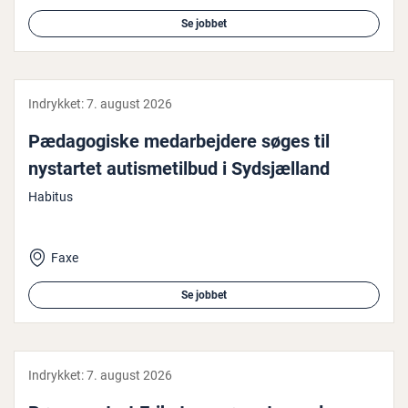
Se jobbet
Indrykket:
7. august 2026
Pæ­da­go­gi­ske me­d­ar­bej­de­re søges til
nystartet au­tis­me­til­bud i Sydsjæl­land
Habitus
Faxe
Se jobbet
Indrykket:
7. august 2026