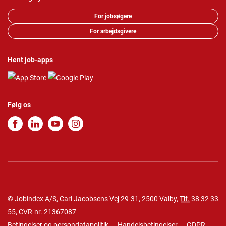
For jobsøgere
For arbejdsgivere
Hent job-apps
Følg os
© Jobindex A/S, Carl Jacobsens Vej 29-31, 2500 Valby,
Tlf.
38 32 33
55
, CVR-nr. 21367087
Betingelser og persondatapolitik
Handelsbetingelser
GDPR