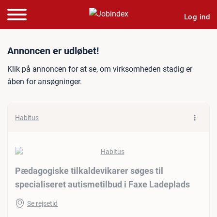
Log ind
Jobannonce: Pædagogiske ti
Annoncen er udløbet!
Klik på annoncen for at se, om virksomheden stadig er
åben for ansøgninger.
Habitus
Pædagogiske tilkaldevikarer søges til
specialiseret autismetilbud i Faxe Ladeplads
Se rejsetid