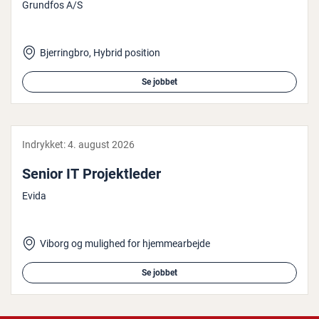
Grundfos A/S
Bjerringbro, Hybrid position
Se jobbet
Indrykket:
4. august 2026
Senior IT Pro­jekt­le­der
Evida
Viborg og mulighed for hjemmearbejde
Se jobbet