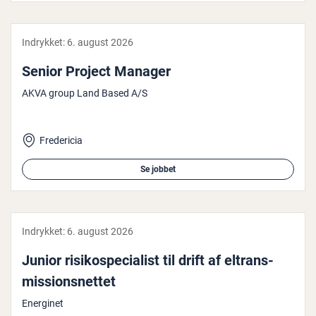
Indrykket:
6. august 2026
Senior Project Manager
AKVA group Land Based A/S
Fredericia
Se jobbet
Indrykket:
6. august 2026
Junior ri­si­ko­spe­ci­a­list til drift af el­trans­
mis­sions­net­tet
Energinet