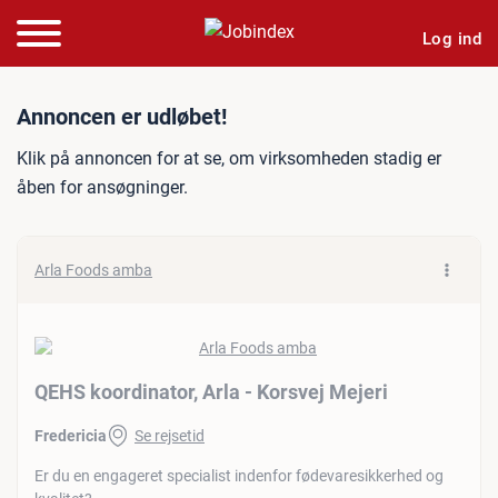
Log ind
Jobannonce: QEHS koordinat
Annoncen er udløbet!
Klik på annoncen for at se, om virksomheden stadig er
åben for ansøgninger.
Arla Foods amba
QEHS koordinator, Arla - Korsvej Mejeri
Fredericia
Se rejsetid
Er du en engageret specialist indenfor fødevaresikkerhed og