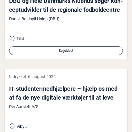
DBU og Hele Danmarks Klubhus søger kon­
cep­t­ud­vik­ler til de regionale fod­bold­cen­tre
Dansk Boldspil-Union (DBU)
Tilst
Se jobbet
Indrykket:
6. august 2026
IT-stu­den­ter­med­hjæl­pe­re – hjælp os med
at få de nye digitale værktøjer til at leve
Per Aarsleff A/S
Viby J