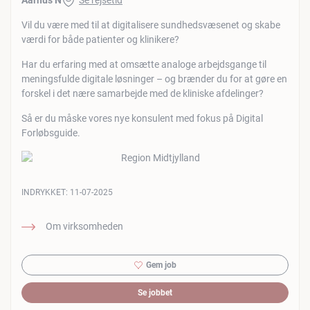
Aarhus N
Se rejsetid
Vil du være med til at digitalisere sundhedsvæsenet og skabe
værdi for både patienter og klinikere?
Har du erfaring med at omsætte analoge arbejdsgange til
meningsfulde digitale løsninger – og brænder du for at gøre en
forskel i det nære samarbejde med de kliniske afdelinger?
Så er du måske vores nye konsulent med fokus på Digital
Forløbsguide.
INDRYKKET:
11-07-2025
Om virksomheden
Gem job
Se jobbet