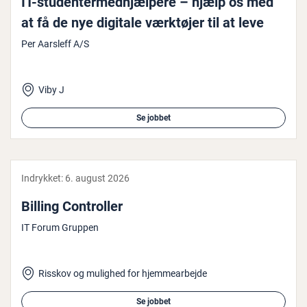
IT-stu­den­ter­med­hjæl­pe­re – hjælp os med
at få de nye digitale værktøjer til at leve
Per Aarsleff A/S
Viby J
Se jobbet
Indrykket:
6. august 2026
Billing Con­trol­ler
IT Forum Gruppen
Risskov og mulighed for hjemmearbejde
Se jobbet