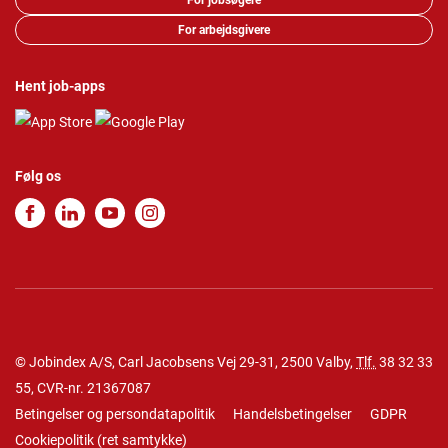
For jobsøgere
For arbejdsgivere
Hent job-apps
Følg os
© Jobindex A/S, Carl Jacobsens Vej 29-31, 2500 Valby,
Tlf.
38 32 33
55
, CVR-nr. 21367087
Betingelser og persondatapolitik
Handelsbetingelser
GDPR
Cookiepolitik
(
ret samtykke
)