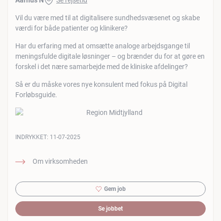
Aarhus N
Se rejsetid
Vil du være med til at digitalisere sundhedsvæsenet og skabe
værdi for både patienter og klinikere?
Har du erfaring med at omsætte analoge arbejdsgange til
meningsfulde digitale løsninger – og brænder du for at gøre en
forskel i det nære samarbejde med de kliniske afdelinger?
Så er du måske vores nye konsulent med fokus på Digital
Forløbsguide.
INDRYKKET:
11-07-2025
Om virksomheden
Gem job
Se jobbet