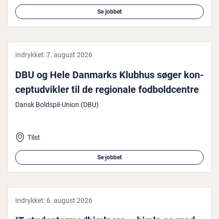
Se jobbet
Indrykket:
7. august 2026
DBU og Hele Danmarks Klubhus søger kon­
cep­t­ud­vik­ler til de regionale fod­bold­cen­tre
Dansk Boldspil-Union (DBU)
Tilst
Se jobbet
Indrykket:
6. august 2026