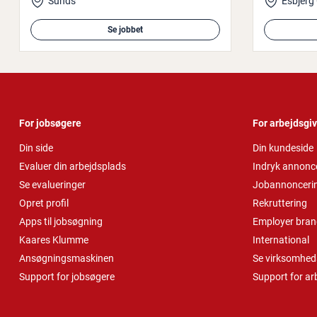
Sunds
Se jobbet
For jobsøgere
For arbejdsgi
Din side
Din kundeside
Evaluer din arbejdsplads
Indryk annonc
Se evalueringer
Jobannonceri
Opret profil
Rekruttering
Apps til jobsøgning
Employer bran
Kaares Klumme
International
Ansøgningsmaskinen
Se virksomheds
Support for jobsøgere
Support for ar