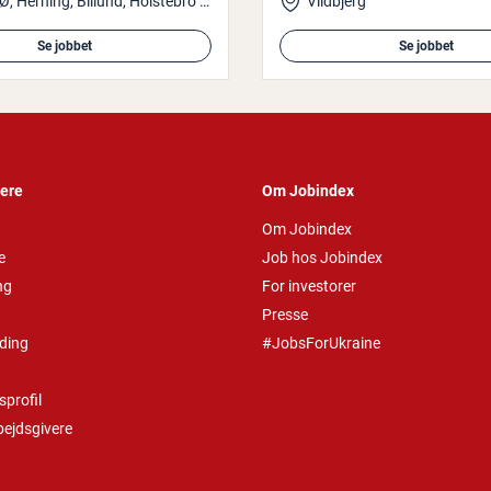
Esbjerg Ø, Herning, Billund, Holstebro eller Ringkøbing
Vildbjerg
Se jobbet
Se jobbet
vere
Om Jobindex
Om Jobindex
e
Job hos Jobindex
ng
For investorer
Presse
ding
#JobsForUkraine
profil
bejdsgivere