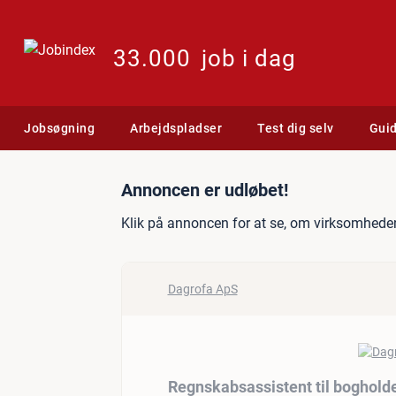
33.000
job i dag
Jobsøgning
Arbejdspladser
Test dig selv
Gui
Jobannonce: Regnskabsassi
Annoncen er udløbet!
Klik på annoncen for at se, om virksomheden
Dagrofa ApS
Regnskabsassistent til bogholde