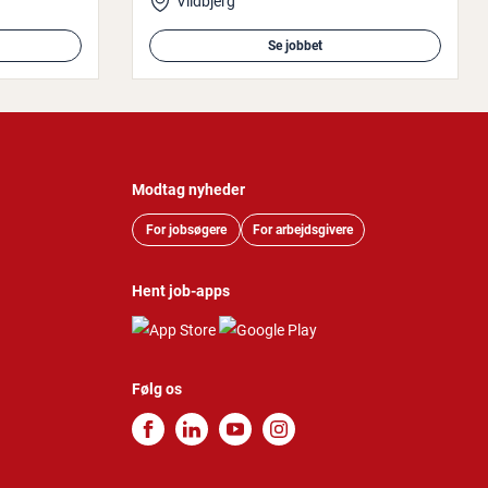
Vildbjerg
Se jobbet
Modtag nyheder
For jobsøgere
For arbejdsgivere
Hent job-apps
Følg os