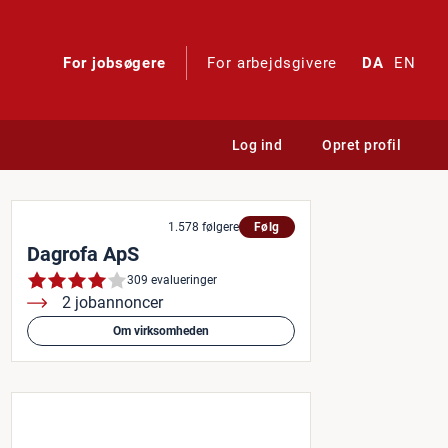
For jobsøgere
For arbejdsgivere
DA
EN
Log ind
Opret profil
ning
1.578 følgere
Følg
Dagrofa ApS
309 evalueringer
2 jobannoncer
Om virksomheden