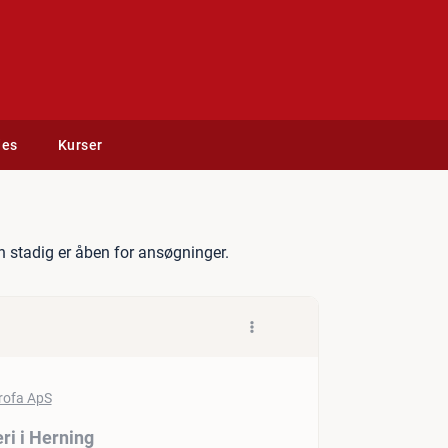
des
Kurser
stent til bogholderi i Her
 stadig er åben for ansøgninger.
ri i Herning