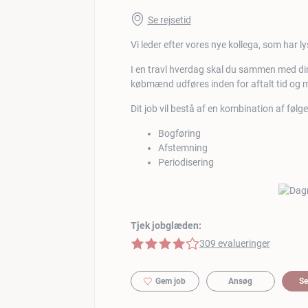
Se rejsetid
Vi leder efter vores nye kollega, som har lyst
I en travl hverdag skal du sammen med din
købmænd udføres inden for aftalt tid og m
Dit job vil bestå af en kombination af føl
Bogføring
Afstemning
Periodisering
Tjek jobglæden:
4 af 5 stjerner
309 evalueringer
Gem job
Ansøg
Se