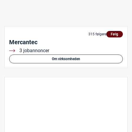
315 følgere
Følg
Mercantec
3 jobannoncer
Om virksomheden