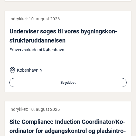
Indrykket:
10. august 2026
Un­der­vi­ser søges til vores byg­nings­kon­
struk­tør­ud­dan­nel­sen
Erhvervsakademi København
København N
Se jobbet
Indrykket:
10. august 2026
Site Com­pli­an­ce Induction Co­or­di­na­tor/Ko­
or­di­na­tor for ad­gangs­kon­trol og plads­in­tro­