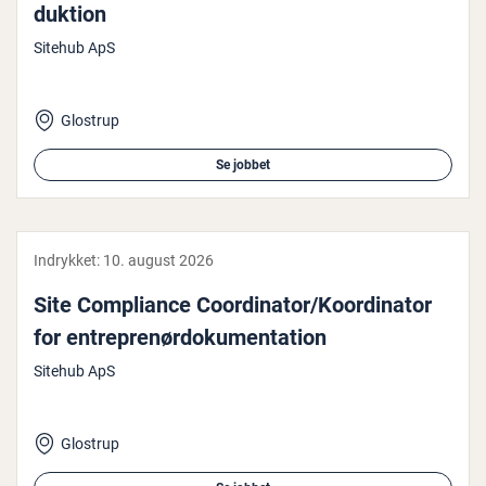
duk­tion
Sitehub ApS
Glostrup
Se jobbet
Indrykket:
10. august 2026
Site Com­pli­an­ce Co­or­di­na­tor/Ko­or­di­na­tor
for en­tre­pre­nør­do­ku­men­ta­tion
Sitehub ApS
Glostrup