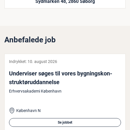
Sydmarken 48, 2860 Søborg
Anbefalede job
Indrykket:
10. august 2026
Un­der­vi­ser søges til vores byg­nings­kon­
struk­tør­ud­dan­nel­se
Erhvervsakademi København
København N
Se jobbet