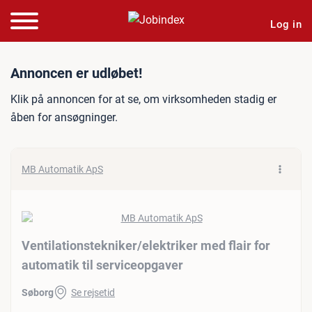
Log in
Jobannonce: Ventilationstek
Annoncen er udløbet!
Klik på annoncen for at se, om virksomheden stadig er
åben for ansøgninger.
MB Automatik ApS
Ventilationstekniker/​elektriker med flair for
automatik til serviceopgaver
Søborg
Se rejsetid