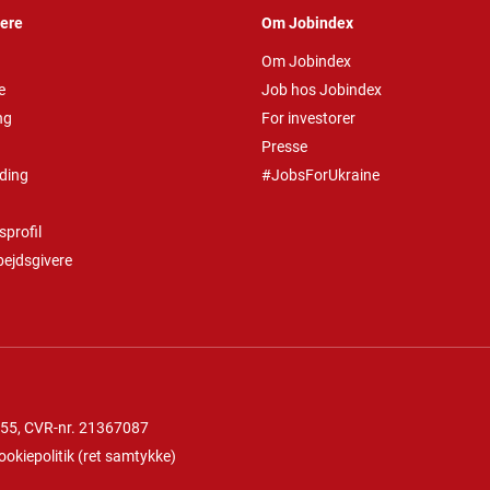
vere
Om Jobindex
Om Jobindex
e
Job hos Jobindex
ng
For investorer
Presse
ding
#JobsForUkraine
profil
bejdsgivere
 55
, CVR-nr. 21367087
ookiepolitik
(
ret samtykke
)