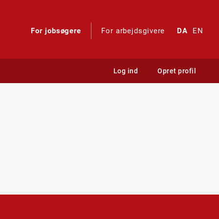
For jobsøgere
For arbejdsgivere
DA
EN
Log ind
Opret profil