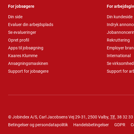
For jobsøgere
For arbejdsgi
Din side
Din kundeside
Evaluer din arbejdsplads
Indryk annonc
Se evalueringer
Jobannonceri
Opret profil
Rekruttering
Apps til jobsøgning
Employer bran
Kaares Klumme
International
Ansøgningsmaskinen
Se virksomheds
Support for jobsøgere
Support for ar
© Jobindex A/S, Carl Jacobsens Vej 29-31, 2500 Valby,
Tlf.
38 32 33
Betingelser og persondatapolitik
Handelsbetingelser
GDPR
C