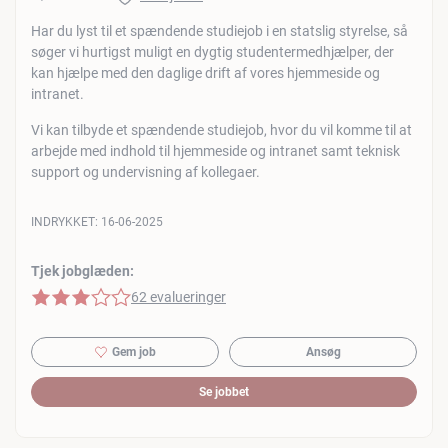
Har du lyst til et spændende studiejob i en statslig styrelse, så
søger vi hurtigst muligt en dygtig studentermedhjælper, der
kan hjælpe med den daglige drift af vores hjemmeside og
intranet.
Vi kan tilbyde et spændende studiejob, hvor du vil komme til at
arbejde med indhold til hjemmeside og intranet samt teknisk
support og undervisning af kollegaer.
INDRYKKET:
16-06-2025
Tjek jobglæden:
3 af 5 stjerner
62 evalueringer
Gem job
Ansøg
Se jobbet