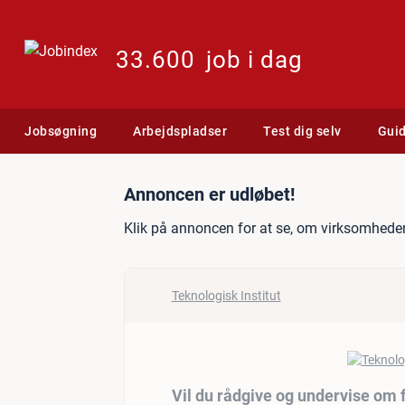
33.600
job i dag
Jobsøgning
Arbejdspladser
Test dig selv
Gui
Jobannonce: Vil du rådgi
Annoncen er udløbet!
Klik på annoncen for at se, om virksomheden
Teknologisk Institut
Vil du rådgive og undervise om