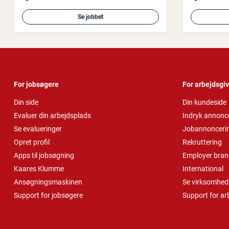
Se jobbet
For jobsøgere
For arbejdsgi
Din side
Din kundeside
Evaluer din arbejdsplads
Indryk annonc
Se evalueringer
Jobannonceri
Opret profil
Rekruttering
Apps til jobsøgning
Employer bran
Kaares Klumme
International
Ansøgningsmaskinen
Se virksomheds
Support for jobsøgere
Support for ar