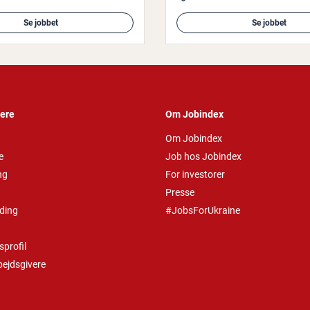
Se jobbet
Se jobbet
vere
Om Jobindex
Om Jobindex
e
Job hos Jobindex
ng
For investorer
Presse
ding
#JobsForUkraine
profil
bejdsgivere