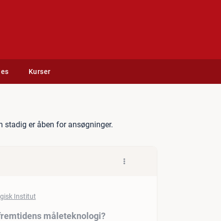
des
Kurser
ve og undervise om fremtide
 stadig er åben for ansøgninger.
 fremtidens måleteknologi?