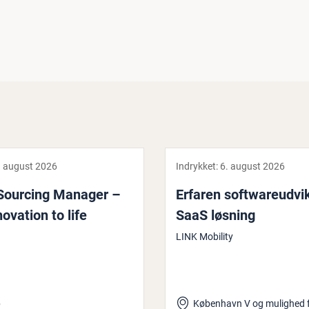
. august 2026
Indrykket:
6. august 2026
 Sourcing Manager –
Erfaren softwa­re­ud­vik­
nova­tion to life
SaaS løsning
LINK Mobility
p