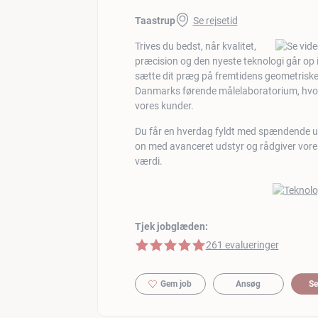
Taastrup
Se rejsetid
Trives du bedst, når kvalitet,
præcision og den nyeste teknologi går op i
sætte dit præg på fremtidens geometriske 
Danmarks førende målelaboratorium, hvor 
vores kunder.
Du får en hverdag fyldt med spændende ud
on med avanceret udstyr og rådgiver vores
værdi.
Tjek jobglæden:
5 af 5 stjerner
261 evalueringer
Gem job
Ansøg
Se