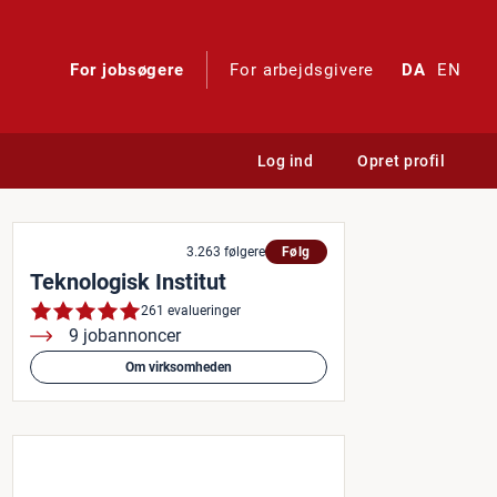
For jobsøgere
For arbejdsgivere
DA
EN
Log ind
Opret profil
ns måleteknologi?
3.263 følgere
Følg
Teknologisk Institut
261 evalueringer
9 jobannoncer
Om virksomheden