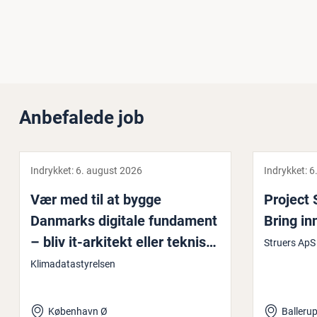
Anbefalede job
Indrykket:
6. august 2026
Indrykket:
6
Vær med til at bygge
Project
Danmarks digitale fundament
Bring in­
– bliv it-arkitekt eller teknisk
Struers ApS
pro­jekt­le­der
Klimadatastyrelsen
København Ø
Balleru