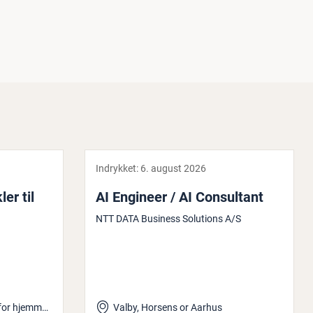
Indrykket:
6. august 2026
ler til
AI Engineer / AI Con­sul­tant
NTT DATA Business Solutions A/S
København V og mulighed for hjemmearbejde
Valby, Horsens or Aarhus