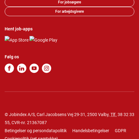
For jobsøgere
For arbejdsgivere
Hent job-apps
Følg os
© Jobindex A/S, Carl Jacobsens Vej 29-31, 2500 Valby,
Tlf.
38 32 33
55
, CVR-nr. 21367087
Betingelser og persondatapolitik
Handelsbetingelser
GDPR
Cookiepolitik
(
ret samtykke
)