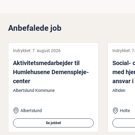
Anbefalede job
Indrykket:
7. august 2026
Indrykket:
7
Ak­ti­vi­tets­me­d­ar­bej­der til
Social- 
Hum­le­hu­se­ne De­mens­ple­je­
med hjer
cen­ter
ansvar i 
Albertslund Kommune
Altiden
Albertslund
Holte
Se jobbet