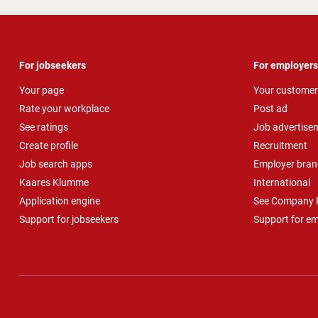
For jobseekers
For employers
Your page
Your customer
Rate your workplace
Post ad
See ratings
Job advertise
Create profile
Recruitment
Job search apps
Employer bran
Kaares Klumme
International
Application engine
See Company P
Support for jobseekers
Support for e