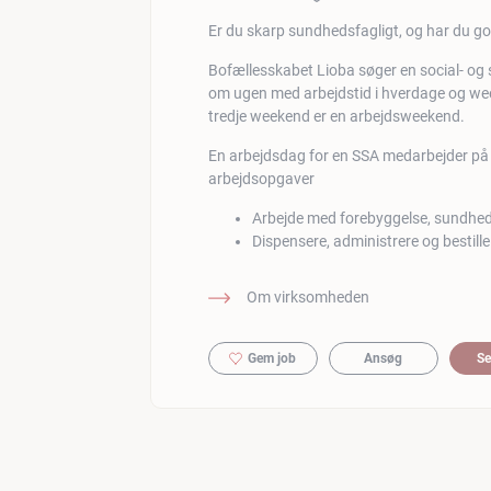
Er du skarp sundhedsfagligt, og har du 
Bofællesskabet Lioba søger en social- og s
om ugen med arbejdstid i hverdage og wee
tredje weekend er en arbejdsweekend.
En arbejdsdag for en SSA medarbejder på L
arbejdsopgaver
Arbejde med forebyggelse, sundh
Dispensere, administrere og bestill
Om virksomheden
Gem job
Ansøg
Se