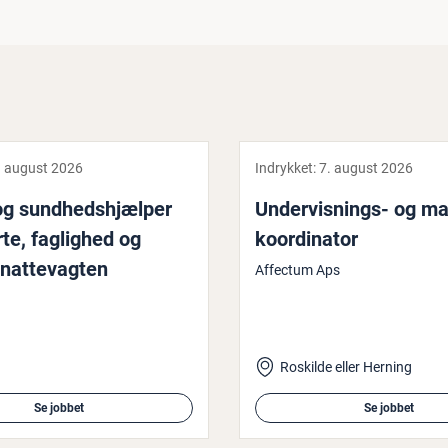
. august 2026
Indrykket:
7. august 2026
og sund­heds­hjæl­per
Un­der­vis­nings- og ma­te
te, faglighed og
ko­or­di­na­tor
nat­te­vag­ten
Affectum Aps
Roskilde eller Herning
Se jobbet
Se jobbet