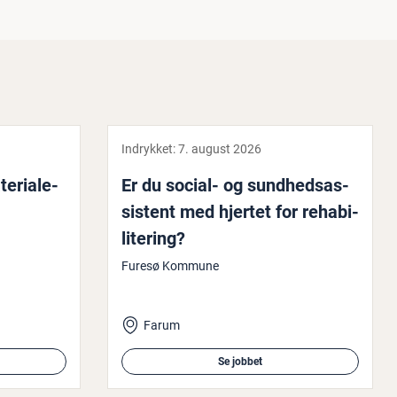
Indrykket:
7. august 2026
­ri­a­le­
Er du social- og sund­heds­as­
si­stent med hjertet for re­ha­bi­
li­te­ring?
Furesø Kommune
Farum
Se jobbet