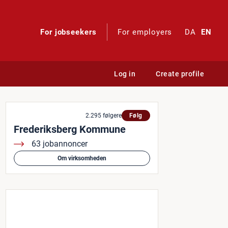
For jobseekers
For employers
DA
EN
Log in
Create profile
2.295 følgere
Følg
Frederiksberg Kommune
63 jobannoncer
Om virksomheden