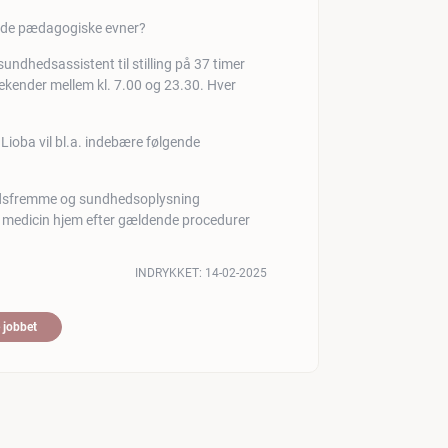
gode pædagogiske evner?
undhedsassistent til stilling på 37 timer
kender mellem kl. 7.00 og 23.30. Hver
ioba vil bl.a. indebære følgende
edsfremme og sundhedsoplysning
e medicin hjem efter gældende procedurer
INDRYKKET:
14-02-2025
 jobbet