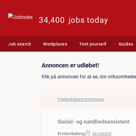
34,400
jobs today
Job search
Workplaces
Test yourself
Guides
Jobannonce: Social- og s
Annoncen er udløbet!
Klik på annoncen for at se, om virksomheden
Frederiksberg Kommune
Social- og sundhedsassistent
Frederiksberg
Se rejsetid