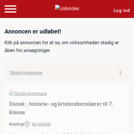
Log ind
Jobannonce: Dansk-, histor
Annoncen er udløbet!
Klik på annoncen for at se, om virksomheden stadig er
åben for ansøgninger.
Tårnby Kommune
Dansk-, historie- og kristendomslærer til 7.
klasse
Kastrup
Se rejsetid