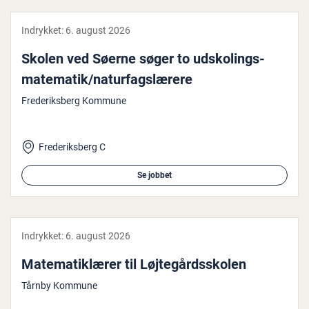
Indrykket:
6. august 2026
Skolen ved Søerne søger to ud­sko­lings-
matematik/na­tur­fags­læ­re­re
Frederiksberg Kommune
Frederiksberg C
Se jobbet
Indrykket:
6. august 2026
Ma­te­ma­tik­læ­rer til Løj­te­gårds­sko­len
Tårnby Kommune