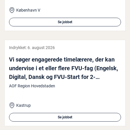
København V
Se jobbet
Indrykket:
6. august 2026
Vi søger en­ga­ge­re­de ti­me­læ­re­re, der kan
undervise i et eller flere FVU-fag (Engelsk,
Digital, Dansk og FVU-Start for 2-
sprogede) samt OBU (ord­blin­de­un­der­vis­
AOF Region Hovedstaden
ning)
Kastrup
Se jobbet