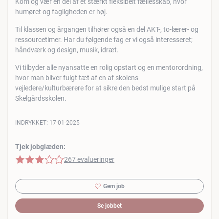
Kom og vær en del af et stærkt fleksibelt fællesskab, hvor
humøret og fagligheden er høj.
Til klassen og årgangen tilhører også en del AKT-, to-lærer- og
ressourcetimer. Har du følgende fag er vi også interesseret;
håndværk og design, musik, idræt.
Vi tilbyder alle nyansatte en rolig opstart og en mentorordning,
hvor man bliver fulgt tæt af en af skolens
vejledere/kulturbærere for at sikre den bedst mulige start på
Skelgårdsskolen.
INDRYKKET:
17-01-2025
Tjek jobglæden:
3 af 5 stjerner
267 evalueringer
Gem job
Se jobbet