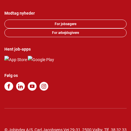
Modtag nyheder
For jobsøgere
For arbejdsgivere
Hent job-apps
Følg os
© Jobindex A/S, Carl Jacobsens Vej 29-31, 2500 Valby,
Tlf.
38 32 33