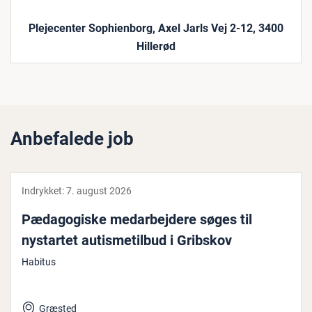
Plejecenter Sophienborg, Axel Jarls Vej 2-12, 3400
Hillerød
Anbefalede job
Indrykket:
7. august 2026
Pæ­da­go­gi­ske me­d­ar­bej­de­re søges til
nystartet au­tis­me­til­bud i Gribskov
Habitus
Græsted