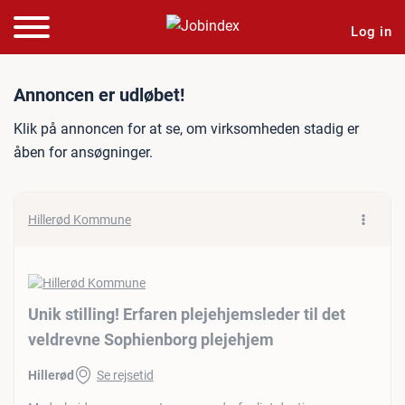
Log in
Jobannonce: Unik stilling!
Annoncen er udløbet!
Klik på annoncen for at se, om virksomheden stadig er
åben for ansøgninger.
Hillerød Kommune
Unik stilling! Erfaren plejehjemsleder til det
veldrevne Sophienborg plejehjem
Hillerød
Se rejsetid