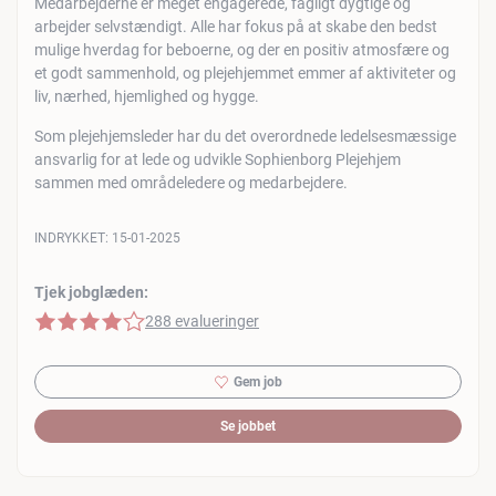
Medarbejderne er meget engagerede, fagligt dygtige og
arbejder selvstændigt. Alle har fokus på at skabe den bedst
mulige hverdag for beboerne, og der en positiv atmosfære og
et godt sammenhold, og plejehjemmet emmer af aktiviteter og
liv, nærhed, hjemlighed og hygge.
Som plejehjemsleder har du det overordnede ledelsesmæssige
ansvarlig for at lede og udvikle Sophienborg Plejehjem
sammen med områdeledere og medarbejdere.
INDRYKKET:
15-01-2025
Tjek jobglæden:
4 af 5 stjerner
288 evalueringer
Gem job
Se jobbet