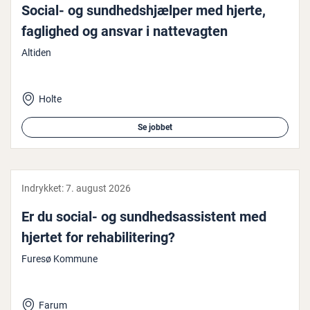
Social- og sund­heds­hjæl­per med hjerte,
faglighed og ansvar i nat­te­vag­ten
Altiden
Holte
Se jobbet
Indrykket:
7. august 2026
Er du social- og sund­heds­as­si­stent med
hjertet for re­ha­bi­li­te­ring?
Furesø Kommune
Farum