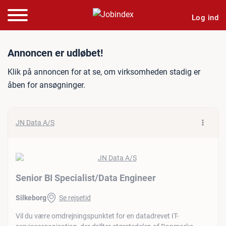
Log ind
Jobannonce: Senior BI Spe
Annoncen er udløbet!
Klik på annoncen for at se, om virksomheden stadig er
åben for ansøgninger.
JN Data A/S
Senior BI Specialist/​Data Engineer
Silkeborg
Se rejsetid
Vil du være omdrejningspunktet for en datadrevet IT-