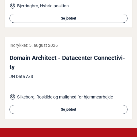
Bjerringbro, Hybrid position
Se jobbet
Indrykket:
5. august 2026
Domain Architect - Da­ta­cen­ter Con­necti­vi­
ty
JN Data A/S
Silkeborg, Roskilde og mulighed for hjemmearbejde
Se jobbet