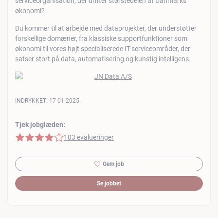
serviceorganisation, der drifter størstedelen af Danmarks
økonomi?
Du kommer til at arbejde med dataprojekter, der understøtter
forskellige domæner, fra klassiske supportfunktioner som
økonomi til vores højt specialiserede IT-serviceområder, der
satser stort på data, automatisering og kunstig intelligens.
INDRYKKET:
17-01-2025
Tjek jobglæden:
4 af 5 stjerner
103 evalueringer
Gem job
Se jobbet