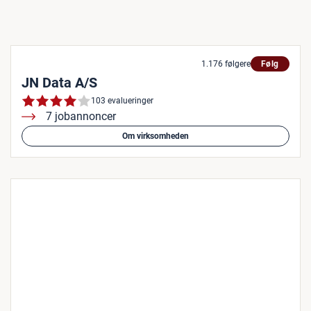
1.176 følgere
Følg
JN Data A/S
103 evalueringer
7 jobannoncer
Om virksomheden