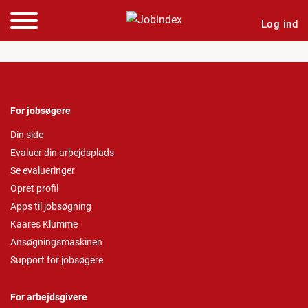
Log ind
For jobsøgere
Din side
Evaluer din arbejdsplads
Se evalueringer
Opret profil
Apps til jobsøgning
Kaares Klumme
Ansøgningsmaskinen
Support for jobsøgere
For arbejdsgivere