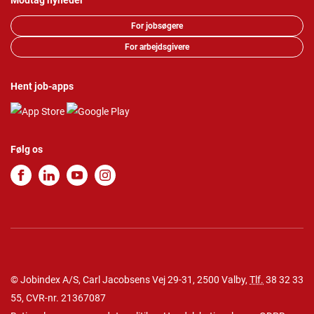
Modtag nyheder
For jobsøgere
For arbejdsgivere
Hent job-apps
Følg os
© Jobindex A/S, Carl Jacobsens Vej 29-31, 2500 Valby,
Tlf.
38 32 33
55
, CVR-nr. 21367087