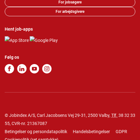
For jobsøgere
For arbejdsgivere
Hent job-apps
Følg os
© Jobindex A/S, Carl Jacobsens Vej 29-31, 2500 Valby,
Tlf.
38 32 33
55
, CVR-nr. 21367087
Betingelser og persondatapolitik
Handelsbetingelser
GDPR
Cookiepolitik
(
ret samtykke
)