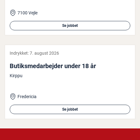
7100 Vejle
Se jobbet
Indrykket:
7. august 2026
Bu­tiks­me­d­ar­bej­der under 18 år
Kirppu
Fredericia
Se jobbet