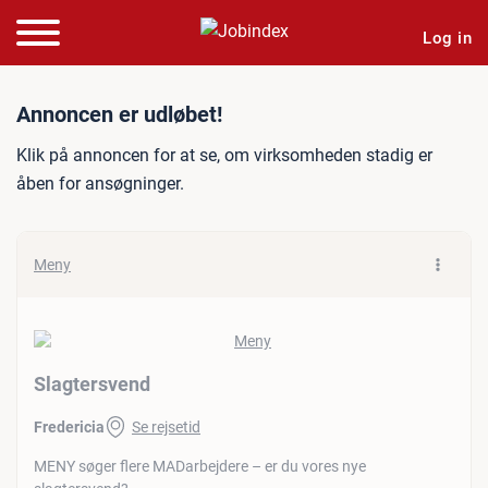
Log in
Jobannonce: Slagtersvend
Annoncen er udløbet!
Klik på annoncen for at se, om virksomheden stadig er
åben for ansøgninger.
Meny
Slagtersvend
Fredericia
Se rejsetid
MENY søger flere MADarbejdere – er du vores nye