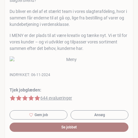
slagtersvend?
Du bliver en del af et stærkt team i vores slagterafdeling, hvor i
sammen får enderne til at gå op, lige fra bestilling af varer og
kundebetjening i verdensklasse.
I MENY er der plads til at være kreativ og tænke nyt. Vi er til for
vores kunder – og vi udvikler og tilpasser vores sortiment
sammen efter det behov, kunderne har.
INDRYKKET:
06-11-2024
Tjek jobglæden:
5 af 5 stjerner
644 evalueringer
Gem job
Ansøg
Se jobbet