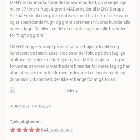
MENY er Danmarks førende fødevaremarked, og vi søger lige
nu en 37 timers frugt & grønt MADarbejder til MENY Borups
Alle på Frederiksberg, der skal være med til at sikre friske varer
og et spændende frugt- og grønt sortiment til vores kunder alle
ugens dage. Du bliver en del af en afdeling, som alle brænder
for frugt og grønt.
I MENY lægger vi vægt på varer af allerhøjeste kvalitet og
kundeservice i særklasse. Hos os er der fokus på den faglige
stolthed. Vi er ikke medarbejdere, vi er MADarbejdere – og vi
forventer, at vores MADarbejdere brænder for deres fag og har
stor interesse i at arbejde med fødevarer i en inspirerende og
dynamisk virksomhed, der ikke er bange for at gå foran.
INDRYKKET:
14-10-2024
Tjek jobglæden:
5 af 5 stjerner
644 evalueringer