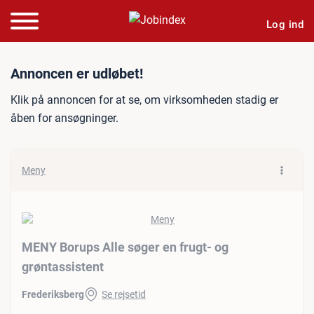
Log ind
Jobannonce: MENY Borups A
Annoncen er udløbet!
Klik på annoncen for at se, om virksomheden stadig er
åben for ansøgninger.
Meny
MENY Borups Alle søger en frugt- og
grøntassistent
Frederiksberg
Se rejsetid