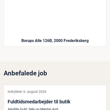
Borups Alle 126B, 2000 Frederiksberg
Anbefalede job
Indrykket:
6. august 2026
Fuld­tids­me­d­ar­bej­der til butik
Aladdin Guld, Sølv og Mønter ApS