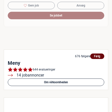
Gem job
Ansøg
Se jobbet
676 følgere
Følg
Meny
644 evalueringer
14 jobannoncer
Om virksomheden