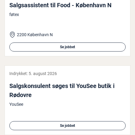
Salgs­as­si­stent til Food - København N
føtex
2200 København N
Se jobbet
Indrykket:
5. august 2026
Salgs­kon­su­lent søges til YouSee butik i
Rødovre
YouSee
Se jobbet