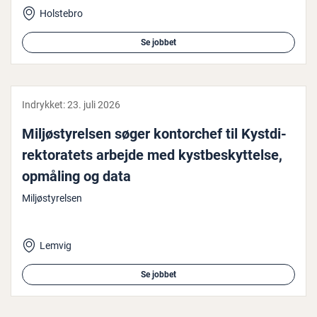
Holstebro
Se jobbet
Indrykket:
23. juli 2026
Mil­jøsty­rel­sen søger kon­tor­chef til Kyst­di­
rek­to­ra­tets arbejde med kyst­be­skyt­tel­se,
opmåling og data
Miljøstyrelsen
Lemvig
Se jobbet