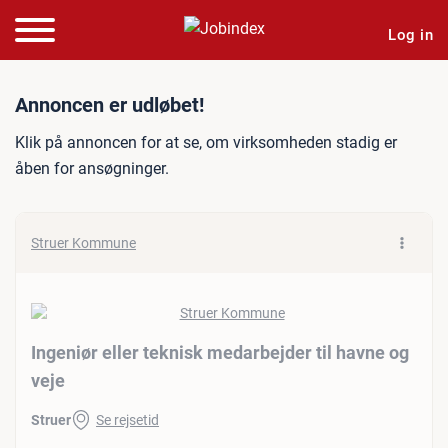
Log in
Jobannonce: Ingeniør eller
Annoncen er udløbet!
Klik på annoncen for at se, om virksomheden stadig er
åben for ansøgninger.
Struer Kommune
Ingeniør eller teknisk medarbejder til havne og
veje
Struer
Se rejsetid