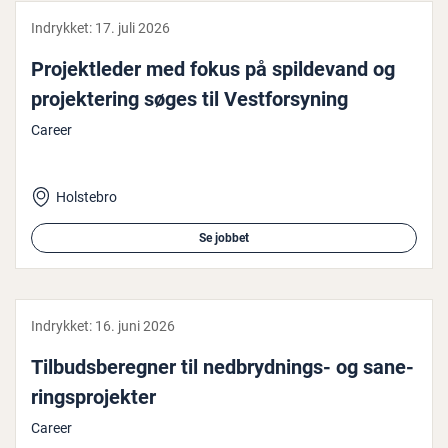
Indrykket:
17. juli 2026
Pro­jekt­le­der med fokus på spil­de­vand og
pro­jek­te­ring søges til Vest­for­sy­ning
Career
Holstebro
Se jobbet
Indrykket:
16. juni 2026
Til­buds­be­reg­ner til ned­bryd­nings- og sa­ne­
rings­pro­jek­ter
Career