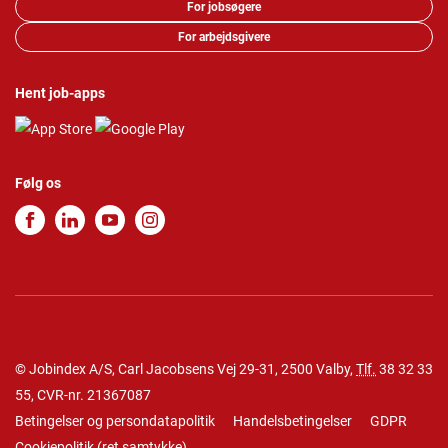
For jobsøgere
For arbejdsgivere
Hent job-apps
Følg os
© Jobindex A/S, Carl Jacobsens Vej 29-31, 2500 Valby,
Tlf.
38 32 33
55
, CVR-nr. 21367087
Betingelser og persondatapolitik
Handelsbetingelser
GDPR
Cookiepolitik
(
ret samtykke
)