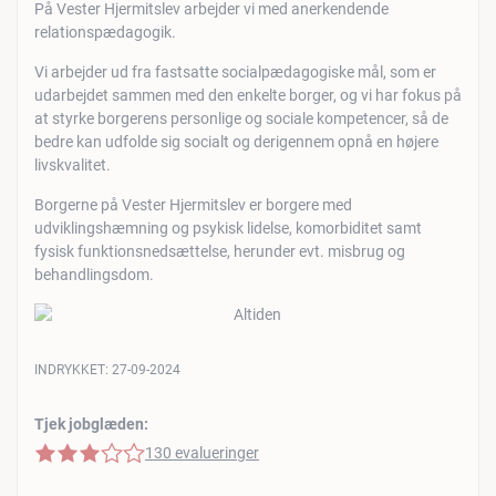
På Vester Hjermitslev arbejder vi med anerkendende
relationspædagogik.
Vi arbejder ud fra fastsatte socialpædagogiske mål, som er
udarbejdet sammen med den enkelte borger, og vi har fokus på
at styrke borgerens personlige og sociale kompetencer, så de
bedre kan udfolde sig socialt og derigennem opnå en højere
livskvalitet.
Borgerne på Vester Hjermitslev er borgere med
udviklingshæmning og psykisk lidelse, komorbiditet samt
fysisk funktionsnedsættelse, herunder evt. misbrug og
behandlingsdom.
INDRYKKET:
27-09-2024
Tjek jobglæden:
3 af 5 stjerner
130 evalueringer