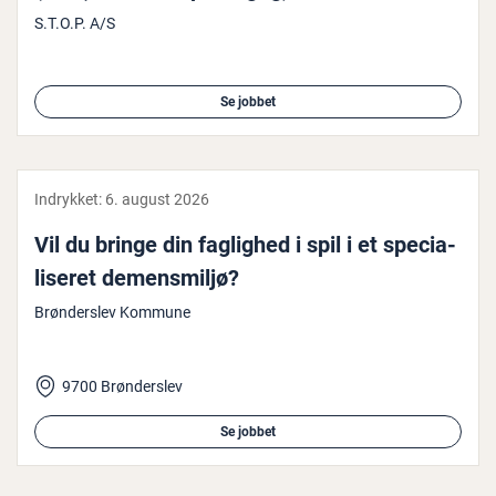
S.T.O.P. A/S
Se jobbet
Indrykket:
6. august 2026
Vil du bringe din faglighed i spil i et spe­ci­a­
li­se­ret de­mens­mil­jø?
Brønderslev Kommune
9700 Brønderslev
Se jobbet