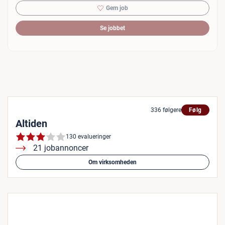
Gem job
Se jobbet
336 følgere
Følg
Altiden
130 evalueringer
21 jobannoncer
Om virksomheden