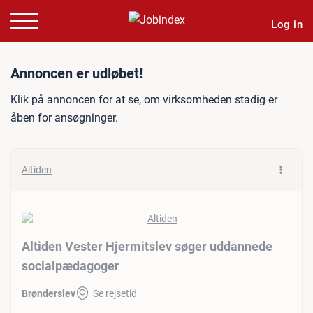
Log in
Jobannonce: Altiden Veste
Annoncen er udløbet!
Klik på annoncen for at se, om virksomheden stadig er
åben for ansøgninger.
Altiden
Altiden Vester Hjermitslev søger uddannede
socialpædagoger
Brønderslev
Se rejsetid