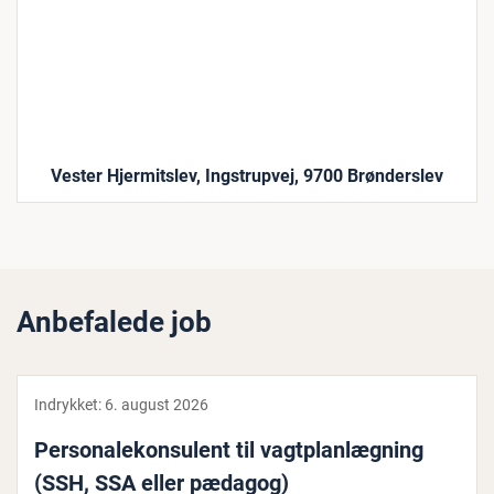
Vester Hjermitslev, Ingstrupvej, 9700 Brønderslev
Anbefalede job
Indrykket:
6. august 2026
Per­so­na­le­kon­su­lent til vagt­plan­læg­ning
(SSH, SSA eller pædagog)