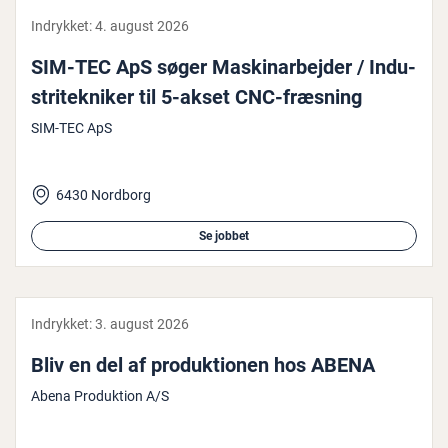
Indrykket:
4. august 2026
SIM-TEC ApS søger Ma­ski­n­ar­bej­der / In­du­
stri­tek­ni­ker til 5-akset CNC-fræsning
SIM-TEC ApS
6430 Nordborg
Se jobbet
Indrykket:
3. august 2026
Bliv en del af pro­duk­tio­nen hos ABENA
Abena Produktion A/S