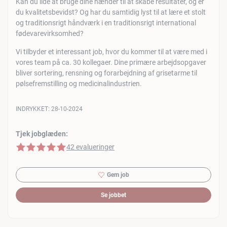
Kan du lide at bruge dine hænder til at skabe resultater, og er
du kvalitetsbevidst? Og har du samtidig lyst til at lære et stolt
og traditionsrigt håndværk i en traditionsrigt international
fødevarevirksomhed?
Vi tilbyder et interessant job, hvor du kommer til at være med i
vores team på ca. 30 kollegaer. Dine primære arbejdsopgaver
bliver sortering, rensning og forarbejdning af grisetarme til
pølsefremstilling og medicinalindustrien.
INDRYKKET:
28-10-2024
Tjek jobglæden:
5 af 5 stjerner
42 evalueringer
Gem job
Se jobbet