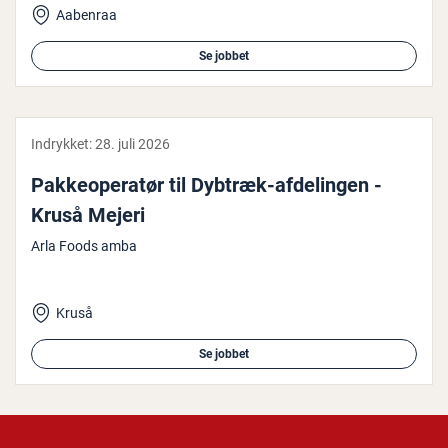
Aabenraa
Se jobbet
Indrykket:
28. juli 2026
Pak­ke­o­pe­ra­tør til Dybtræk-af­de­lin­gen -
Kruså Mejeri
Arla Foods amba
Kruså
Se jobbet