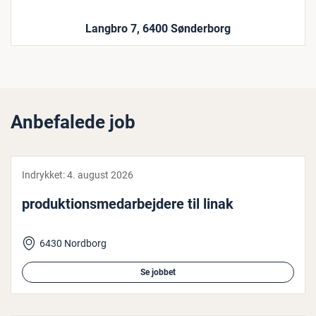
Langbro 7, 6400 Sønderborg
Anbefalede job
Indrykket:
4. august 2026
pro­duk­tions­me­d­ar­bej­de­re til linak
6430 Nordborg
Se jobbet