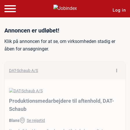
Log in
Jobannonce: Produktionsme
Annoncen er udløbet!
Klik på annoncen for at se, om virksomheden stadig er
åben for ansøgninger.
DAT-Schaub A/S
Produktionsmedarbejdere til aftenhold, DAT-
Schaub
Blans
Se rejsetid