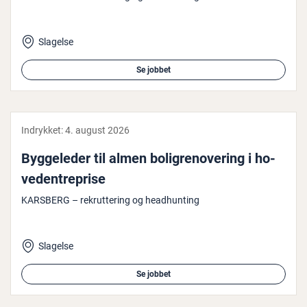
Slagelse
Se jobbet
Indrykket:
4. august 2026
Byg­ge­le­der til almen bo­li­grenove­ring i ho­
ve­d­en­tre­pri­se
KARSBERG – rekruttering og headhunting
Slagelse
Se jobbet