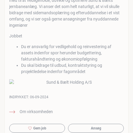
med til at vedligeholde, udvikle og optimere Sund & Bælts
jernbaneanlæg. Vi anser det som helt naturligt, at vi vil skulle
bidrage med sidemandsoplæring og efteruddannelse i et vist
omfang, og vi ser også gerne ansøgninger fra nyuddannede
ingeniører
Jobbet
Du er ansvarlig for vedligehold og reinvestering af
assets indenfor spor herunder budgettering,
fakturahåndtering og økonomiopfølgning
Du skal bidrage til udbud, kontraktstyring og
projektledelse indenfor fagområdet
INDRYKKET:
06-09-2024
Om virksomheden
Gem job
Ansøg