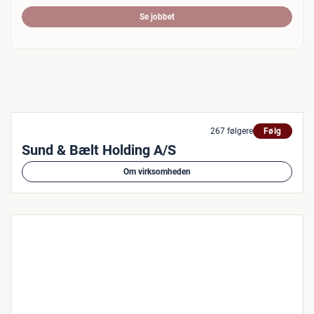
Se jobbet
267 følgere
Følg
Sund & Bælt Holding A/S
Om virksomheden