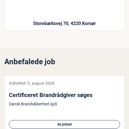
Storebæltsvej 70, 4220 Korsør
Anbefalede job
Indrykket:
5. august 2026
Cer­ti­fi­ce­ret Bran­d­rå­d­gi­ver søges
Dansk Brandsikkerhed ApS
Se jobbet