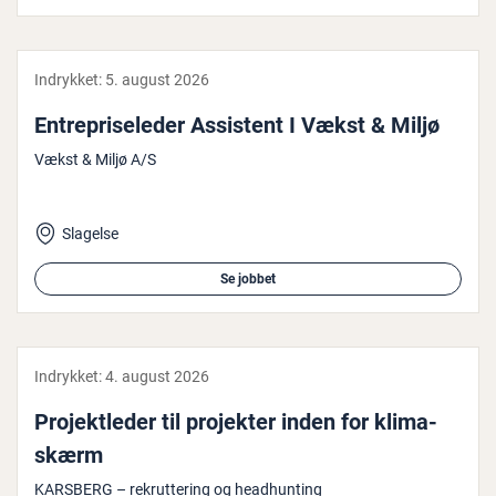
Indrykket:
5. august 2026
En­tre­pri­se­le­der Assistent I Vækst & Miljø
Vækst & Miljø A/S
Slagelse
Se jobbet
Indrykket:
4. august 2026
Pro­jekt­le­der til projekter inden for kli­ma­
skærm
KARSBERG – rekruttering og headhunting