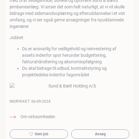
med til at vedligeholde, udvikle og optimere Sund & Bælts
jernbaneanlæg. Vi anser det som helt naturligt, at vi vil skulle
bidrage med sidemandsoplæring og efteruddannelse i et vist
omfang, og vi ser også gerne ansøgninger fra nyuddannede
ingeniører
Jobbet
Du er ansvarlig for vedligehold og reinvestering af
assets indenfor spor herunder budgettering,
fakturahåndtering og økonomiopfølgning
Du skal bidrage til udbud, kontraktstyring og
projektledelse indenfor fagområdet
INDRYKKET:
06-09-2024
Om virksomheden
Gem job
Ansøg