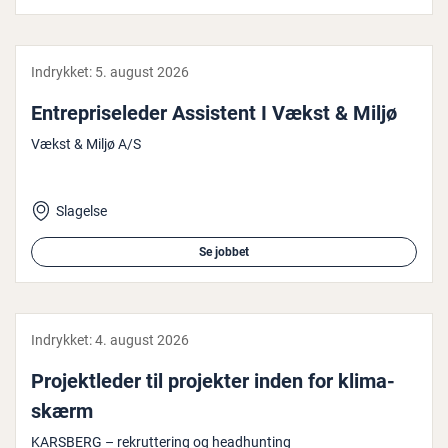
Indrykket:
5. august 2026
En­tre­pri­se­le­der Assistent I Vækst & Miljø
Vækst & Miljø A/S
Slagelse
Se jobbet
Indrykket:
4. august 2026
Pro­jekt­le­der til projekter inden for kli­ma­
skærm
KARSBERG – rekruttering og headhunting