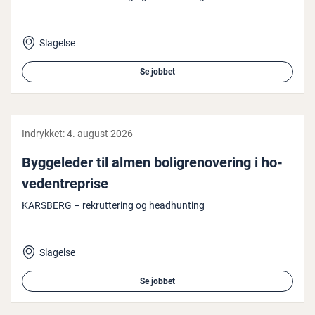
Slagelse
Se jobbet
Indrykket:
4. august 2026
Byg­ge­le­der til almen bo­li­grenove­ring i ho­
ve­d­en­tre­pri­se
KARSBERG – rekruttering og headhunting
Slagelse
Se jobbet