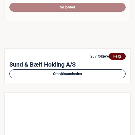
Se jobbet
267 følgere
Følg
Sund & Bælt Holding A/S
Om virksomheden