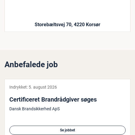
Storebæltsvej 70, 4220 Korsør
Anbefalede job
Indrykket:
5. august 2026
Cer­ti­fi­ce­ret Bran­d­rå­d­gi­ver søges
Dansk Brandsikkerhed ApS
Se jobbet