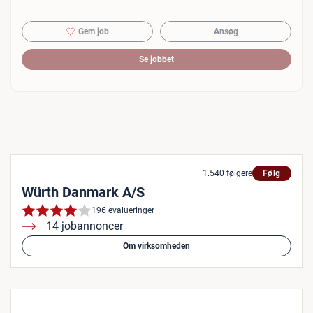
Gem job
Ansøg
Se jobbet
1.540 følgere
Følg
Würth Danmark A/S
196 evalueringer
14 jobannoncer
Om virksomheden