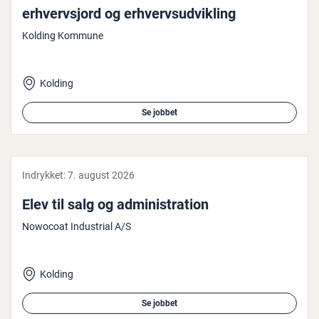
er­hvervsjord og er­hverv­s­ud­vik­ling
Kolding Kommune
Kolding
Se jobbet
Indrykket:
7. august 2026
Elev til salg og ad­mi­ni­stra­tion
Nowocoat Industrial A/S
Kolding
Se jobbet