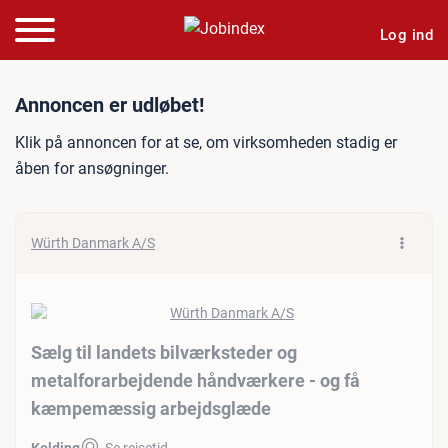
Log ind
Jobannonce: Sælg til land
Annoncen er udløbet!
Klik på annoncen for at se, om virksomheden stadig er
åben for ansøgninger.
Würth Danmark A/S
Sælg til landets bilværksteder og
metalforarbejdende håndværkere - og få
kæmpemæssig arbejdsglæde