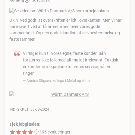
Kolding
Se rejsetid
Ok, vi ved godt, at overskriften er lidt i overkanten. Men vi har
bare svært ved at få armene ned over vores gode
sammenhold. Og den gode blanding af selvbestemmelse og
faste rammer.
Vi ringer kun til vores egne, faste kunder. Så vi
forstyrrer ikke folk med alt muligt irrelevant. Faktisk
er kunderne megaglade for vores service, når vi
ringer.
Annica Stigsen, kollega i Metal og Auto
INDRYKKET:
30-08-2024
Tjek jobglæden:
4 af 5 stjerner
196 evalueringer