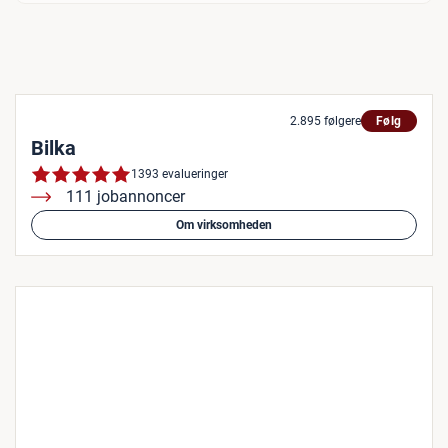
2.895 følgere
Følg
Bilka
1393 evalueringer
111 jobannoncer
Om virksomheden