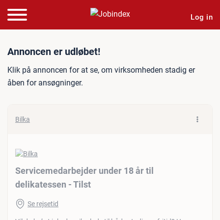
Log in
Jobannonce: Servicemedarbe
Annoncen er udløbet!
Klik på annoncen for at se, om virksomheden stadig er
åben for ansøgninger.
Bilka
Servicemedarbejder under 18 år til
delikatessen - Tilst
Se rejsetid