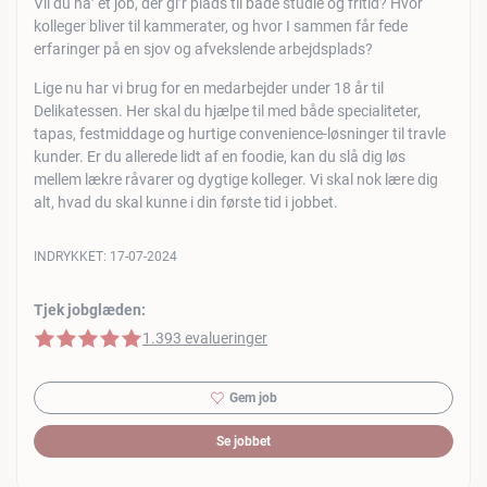
Vil du ha’ et job, der gi’r plads til både studie og fritid? Hvor
kolleger bliver til kammerater, og hvor I sammen får fede
erfaringer på en sjov og afvekslende arbejdsplads?
Lige nu har vi brug for en medarbejder under 18 år til
Delikatessen. Her skal du hjælpe til med både specialiteter,
tapas, festmiddage og hurtige convenience-løsninger til travle
kunder. Er du allerede lidt af en foodie, kan du slå dig løs
mellem lækre råvarer og dygtige kolleger. Vi skal nok lære dig
alt, hvad du skal kunne i din første tid i jobbet.
INDRYKKET:
17-07-2024
Tjek jobglæden:
5 af 5 stjerner
1.393 evalueringer
Gem job
Se jobbet