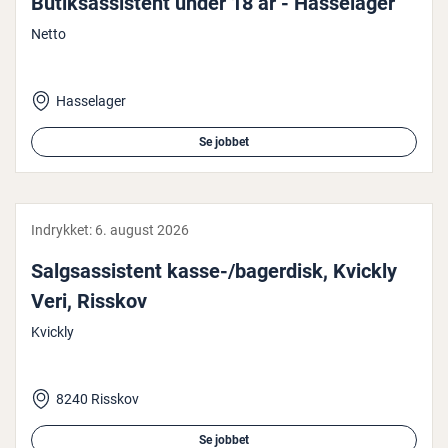
Bu­tiksas­si­stent under 18 år - Has­sela­ger
Netto
Hasselager
Se jobbet
Indrykket:
6. august 2026
Salgs­as­si­stent kasse-/bagerdisk, Kvickly
Veri, Risskov
Kvickly
8240 Risskov
Se jobbet