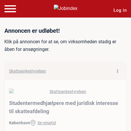
Log in
Jobannonce: Studentermedhj
Annoncen er udløbet!
Klik på annoncen for at se, om virksomheden stadig er
åben for ansøgninger.
Skatteankestyrelsen
Studentermedhjælpere med juridisk interesse
til skatteafdeling
København
Se rejsetid