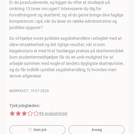
Er du jurastuderende, og kigger du efter et studiejob på
omkring 15 timer om ugen? Interesserer du dig for
forvaltningsret og skatteret, og vil du gerne bringe dine faglige
kompetencer i spil, når du løser en række administrative og
juridiske opgaver?
Du vil hjælpe vores juridiske sagsbehandlere i arbejdet med at
sikre retssikkerhed og det rigtige resultat, når vi som
klageinstans er med til at fastlægge praksis på skatteområdet.
Som studentermedhjælper får du en unik mulighed for at
arbejde sammen med nogle af landets dygtigste skattejurister,
og du får indblik i juridisk sagsbehandling, fx hvordan man
skriver afgørelser.
INDRYKKET:
19-07-2024
Tjek jobglæden:
3 af 5 stjerner
86 evalueringer
Gem job
Ansøg