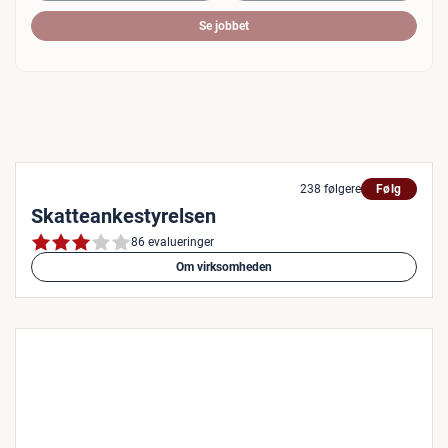
Se jobbet
238 følgere
Følg
Skatteankestyrelsen
86 evalueringer
Om virksomheden