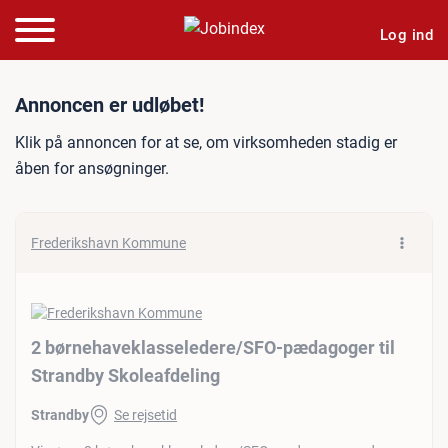
Log ind
Jobannonce: 2 børnehavek
Annoncen er udløbet!
Klik på annoncen for at se, om virksomheden stadig er
åben for ansøgninger.
Frederikshavn Kommune
2 børnehaveklasseledere/​SFO-pædagoger til
Strandby Skoleafdeling
Strandby
Se rejsetid