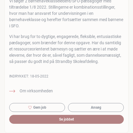
Vi søger 2 børnehaveklasseledere/SFO-pædagoger med
tiltrædelse 1/8 2022. Stillingerne er kombinationsstillinger,
hvor man har ansvaret for undervisningen i en
børnehaveklasse og herefter fortsætter sammen med børnene
i SFO.
Vi har brug for to dygtige, engagerede, fleksible, entusiastiske
pædagoger, som brænder for denne opgave. Har du samtidig
et ressourceorienteret børnesyn og sætter en ære i at møde
eleverne, der hvor de er, såvel fagligt, som dannelsesmæssigt,
så passer du godt ind på Strandby Skoleafdeling.
INDRYKKET:
18-05-2022
Om virksomheden
Gem job
Ansøg
Se jobbet