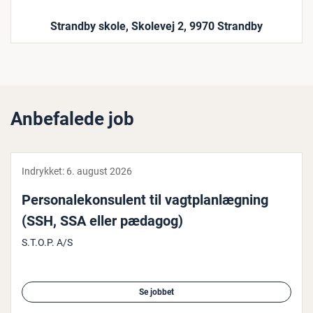
Strandby skole, Skolevej 2, 9970 Strandby
Anbefalede job
Indrykket:
6. august 2026
Per­so­na­le­kon­su­lent til vagt­plan­læg­ning
(SSH, SSA eller pædagog)
S.T.O.P. A/S
Se jobbet