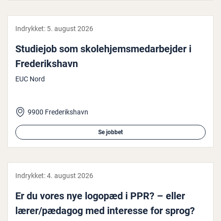
Indrykket:
5. august 2026
Studiejob som sko­le­hjem­s­me­d­ar­bej­der i
Fre­de­riks­havn
EUC Nord
9900 Frederikshavn
Se jobbet
Indrykket:
4. august 2026
Er du vores nye logopæd i PPR? – eller
lærer/pædagog med interesse for sprog?