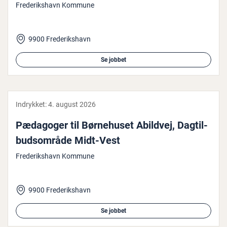
Frederikshavn Kommune
9900 Frederikshavn
Se jobbet
Indrykket:
4. august 2026
Pædagoger til Bør­ne­hu­set Abildvej, Dag­til­
bud­s­om­rå­de Midt-Vest
Frederikshavn Kommune
9900 Frederikshavn
Se jobbet