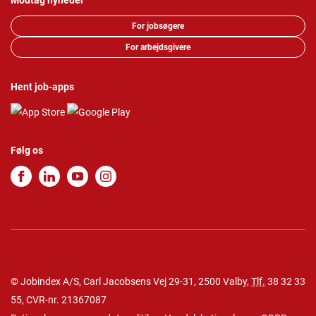
Modtag nyheder
For jobsøgere
For arbejdsgivere
Hent job-apps
Følg os
© Jobindex A/S, Carl Jacobsens Vej 29-31, 2500 Valby,
Tlf.
38 32 33
55
, CVR-nr. 21367087