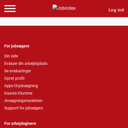
Log ind
For jobsøgere
Din side
Evaluer din arbejdsplads
Se evalueringer
Opret profil
Apps til jobsøgning
Kaares Klumme
Ansøgningsmaskinen
Support for jobsøgere
For arbejdsgivere