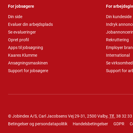
For jobsøgere
For arbejdsgi
Din side
Din kundeside
Evaluer din arbejdsplads
Indryk annonc
Se evalueringer
Jobannonceri
Opret profil
Rekruttering
Apps til jobsøgning
Employer bran
Kaares Klumme
International
Ansøgningsmaskinen
Se virksomheds
Support for jobsøgere
Support for ar
© Jobindex A/S, Carl Jacobsens Vej 29-31, 2500 Valby,
Tlf.
38 32 33
Betingelser og persondatapolitik
Handelsbetingelser
GDPR
C