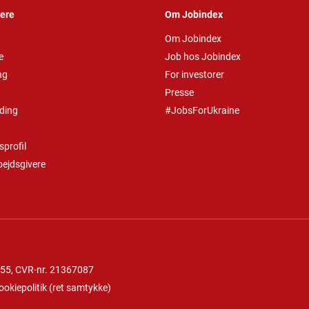
vere
Om Jobindex
Om Jobindex
e
Job hos Jobindex
ng
For investorer
Presse
ding
#JobsForUkraine
profil
bejdsgivere
 55
, CVR-nr. 21367087
ookiepolitik
(
ret samtykke
)