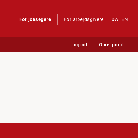
For jobsøgere
For arbejdsgivere
DA
EN
Log ind
Opret profil