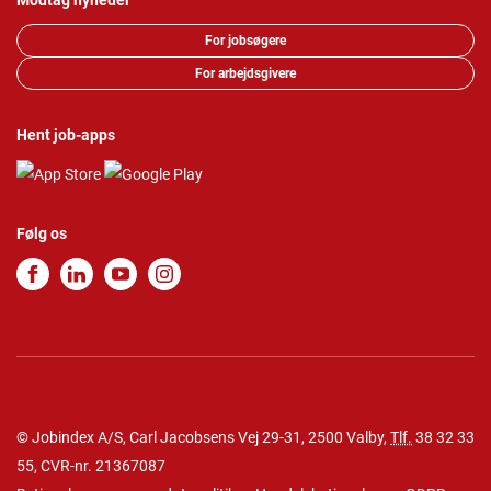
Modtag nyheder
For jobsøgere
For arbejdsgivere
Hent job-apps
Følg os
© Jobindex A/S, Carl Jacobsens Vej 29-31, 2500 Valby,
Tlf.
38 32 33
55
, CVR-nr. 21367087