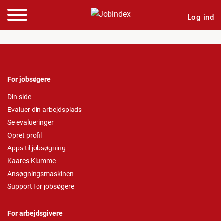
Log ind
For jobsøgere
Din side
Evaluer din arbejdsplads
Se evalueringer
Opret profil
Apps til jobsøgning
Kaares Klumme
Ansøgningsmaskinen
Support for jobsøgere
For arbejdsgivere