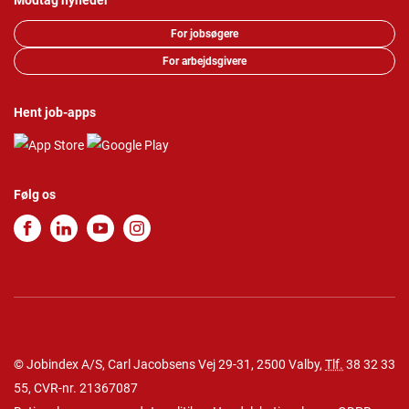
Modtag nyheder
For jobsøgere
For arbejdsgivere
Hent job-apps
Følg os
© Jobindex A/S, Carl Jacobsens Vej 29-31, 2500 Valby,
Tlf.
38 32 33
55
, CVR-nr. 21367087