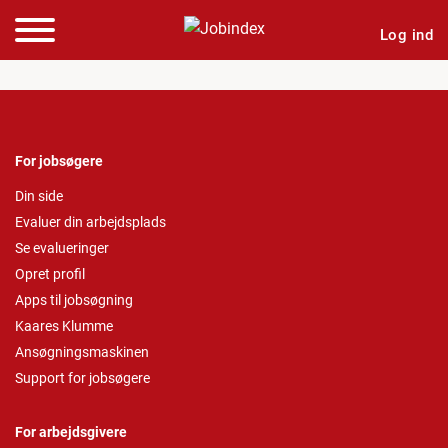
Log ind
For jobsøgere
Din side
Evaluer din arbejdsplads
Se evalueringer
Opret profil
Apps til jobsøgning
Kaares Klumme
Ansøgningsmaskinen
Support for jobsøgere
For arbejdsgivere