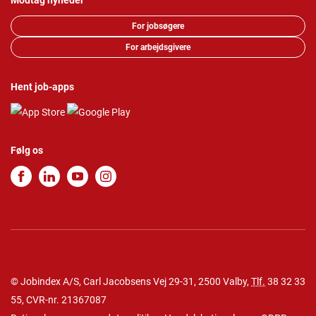
Modtag nyheder
For jobsøgere
For arbejdsgivere
Hent job-apps
Følg os
© Jobindex A/S, Carl Jacobsens Vej 29-31, 2500 Valby,
Tlf.
38 32 33
55
, CVR-nr. 21367087