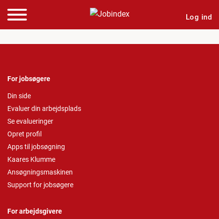
Log ind
For jobsøgere
Din side
Evaluer din arbejdsplads
Se evalueringer
Opret profil
Apps til jobsøgning
Kaares Klumme
Ansøgningsmaskinen
Support for jobsøgere
For arbejdsgivere