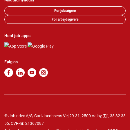
Modtag nyheder
For jobsøgere
For arbejdsgivere
Hent job-apps
Følg os
© Jobindex A/S, Carl Jacobsens Vej 29-31, 2500 Valby,
Tlf.
38 32 33
55
, CVR-nr. 21367087