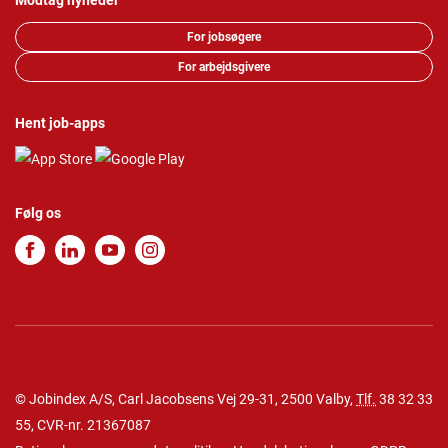
Modtag nyheder
For jobsøgere
For arbejdsgivere
Hent job-apps
Følg os
© Jobindex A/S, Carl Jacobsens Vej 29-31, 2500 Valby,
Tlf.
38 32 33
55
, CVR-nr. 21367087