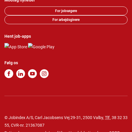
Modtag nyheder
For jobsøgere
For arbejdsgivere
Hent job-apps
Følg os
© Jobindex A/S, Carl Jacobsens Vej 29-31, 2500 Valby,
Tlf.
38 32 33
55
, CVR-nr. 21367087