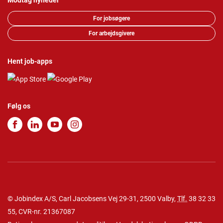
Modtag nyheder
For jobsøgere
For arbejdsgivere
Hent job-apps
Følg os
© Jobindex A/S, Carl Jacobsens Vej 29-31, 2500 Valby,
Tlf.
38 32 33
55
, CVR-nr. 21367087