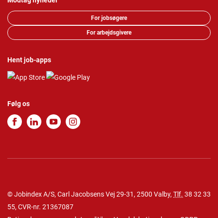
Modtag nyheder
For jobsøgere
For arbejdsgivere
Hent job-apps
Følg os
© Jobindex A/S, Carl Jacobsens Vej 29-31, 2500 Valby,
Tlf.
38 32 33
55
, CVR-nr. 21367087